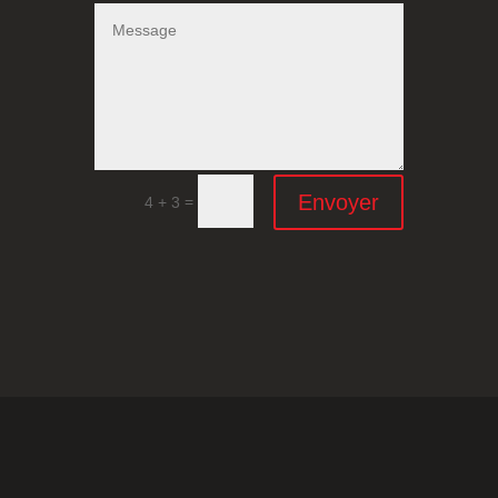
Envoyer
=
4 + 3