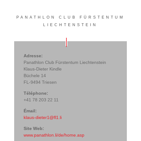
PANATHLON CLUB FÜRSTENTUM
LIECHTENSTEIN
Adresse:
Panathlon Club Fürstentum Liechtenstein
Klaus-Dieter Kindle
Büchele 14
FL-9494 Triesen
Téléphone:
+41 78 203 22 11
Émail:
klaus-dieter1@fl1.li
Site Web:
www.panathlon.li/de/home.asp